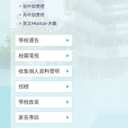
初中頒獎禮
高中頒獎禮
英文Musical-木蘭
學校通告
校園電視
收集個人資料聲明
招標
學校政策
家長專區