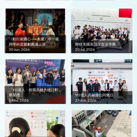
《毅行家國心——木蘭》中一級
跨學科音樂劇圓滿上演
聯校英國英語深造遊學團
30 Jun, 2026
20 Jul, 2026
「YO達人・校園共融大使計劃」
畢業禮
YO達人共融攤位同樂日
04 Jul, 2026
27 Jun, 2026