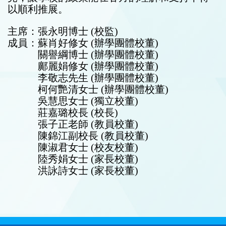
以順利推展。
主席：張永明博士 (校監)
成員：蘇肖好修女 (辦學團體校董)
關譽綱博士 (辦學團體校董)
鄺麗娟修女 (辦學團體校董)
李敬志先生 (辦學團體校董)
柯何艷清女士 (辦學團體校董)
吳慧思女士 (獨立校董)
莊嘉璐校長 (校長)
張子正老師 (教員校董)
陳錦江副校長 (教員校董)
陳淑君女士 (校友校董)
陸秀娟女士 (家長校董)
洪詠詩女士 (家長校董)