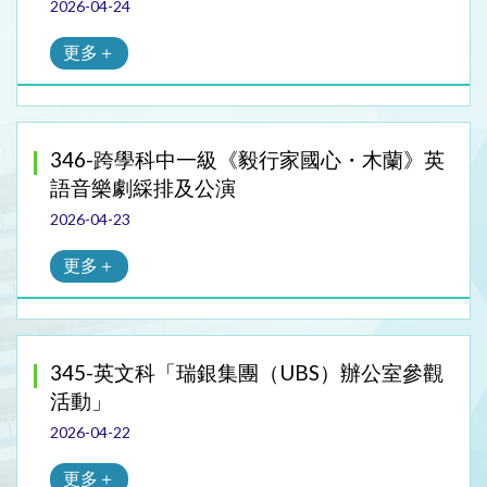
2026-04-24
更多＋
346-跨學科中一級《毅行家國心・木蘭》英
語音樂劇綵排及公演
2026-04-23
更多＋
345-英文科「瑞銀集團（UBS）辦公室參觀
活動」
2026-04-22
更多＋