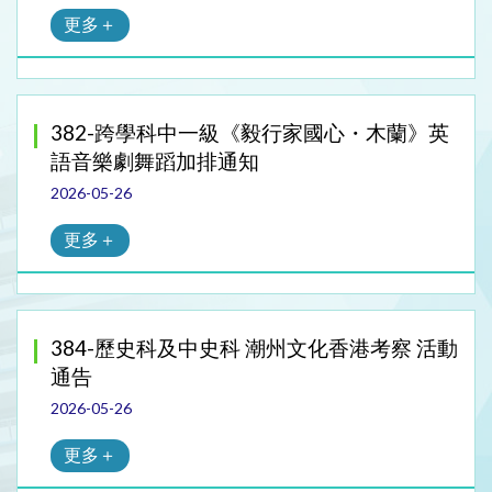
更多＋
382-跨學科中一級《毅行家國心・木蘭》英
語音樂劇舞蹈加排通知
2026-05-26
更多＋
384-歷史科及中史科 潮州文化香港考察 活動
通告
2026-05-26
更多＋