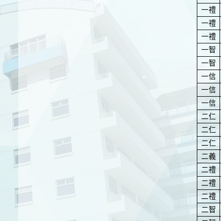
一禮
一禮
一禮
一智
一智
一信
一信
一信
二仁
二仁
二仁
二義
二禮
二禮
二禮
二智