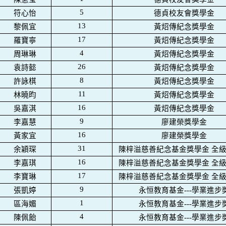
5
符心怡
德貞校友會獎學金
13
黎佩宜
黃炤傳紀念獎學金
17
羅寶寧
黃炤傳紀念獎學金
4
周琳琳
黃炤傳紀念獎學金
26
袁詩懿
黃炤傳紀念獎學金
8
許詠棋
黃炤傳紀念獎學金
11
林曉昀
黃炤傳紀念獎學金
16
吳嘉淇
黃炤傳紀念獎學金
9
李嘉慧
廖建榮獎學金
16
黃家宜
廖建榮獎學金
31
余穎琛
陳梓溢慈善紀念基金獎學金
全
16
李嘉琪
陳梓溢慈善紀念基金獎學金
全
17
李寶琳
陳梓溢慈善紀念基金獎學金
全
9
張凱婷
永恒教育基金
---
學業進步
1
區海媚
永恒教育基金
---
學業進步
4
陳佩飴
永恒教育基金
---
學業進步