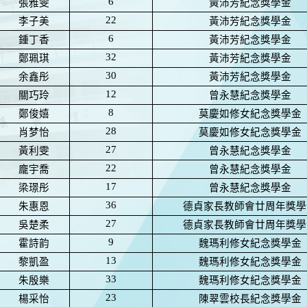
6
張雅雯
黃沛芳紀念獎學金
22
李子美
黃沛芳紀念獎學金
6
鍾丁香
黃沛芳紀念獎學金
32
鄭珮琪
黃沛芳紀念獎學金
30
余鑫彤
黃沛芳紀念獎學金
12
關巧玲
曾永慧紀念獎學金
8
鄭俊嬉
莫慶如修女紀念獎學金
28
肖梦怡
莫慶如修女紀念獎學金
27
黃利雯
曾永慧紀念獎學金
22
龐宇喬
曾永慧紀念獎學金
17
梁璟彤
曾永慧紀念獎學金
36
朱惠恩
德貞家長教師會廿周年獎學
27
吳楚柔
德貞家長教師會廿周年獎學
9
霍詩韵
魏瑪利修女紀念獎學金
13
黎凱盈
魏瑪利修女紀念獎學金
33
朱殷樂
魏瑪利修女紀念獎學金
23
楊采怡
陳翠雲校長紀念獎學金