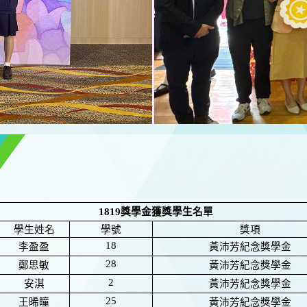
1819
獎學金獲獎學生名單
學生姓名
學號
獎項
18
李盈盈
黃沛芳紀念獎學金
28
鄭思敏
黃沛芳紀念獎學金
2
安淇
黃沛芳紀念獎學金
25
王晞瞳
黃沛芳紀念獎學金