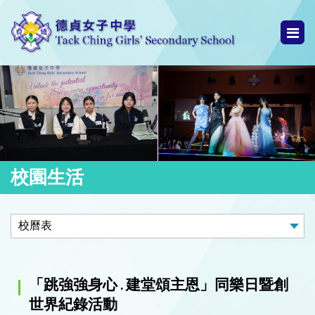
校園生活
「跳強強身心 . 建堂頌主恩」同樂日暨創
世界紀錄活動