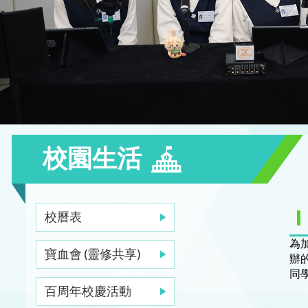
校園生活
校曆表
為
寶血會 (靈修共享)
辦
同
百周年校慶活動