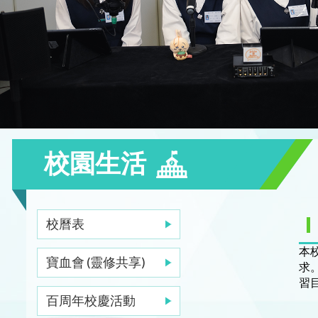
校園生活
校曆表
本
寶血會 (靈修共享)
求
習
百周年校慶活動