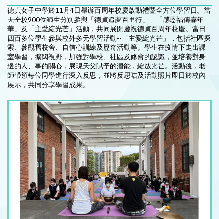
德貞女子中學於11月4日舉辦百周年校慶啟動禮暨全方位學習日。當
天全校900位師生分別參與「德貞追夢百里行」、「感恩福傳嘉年
華」及「主愛綻光芒」活動，共同展開慶祝德貞百周年校慶。當日
四百多位學生參與校外多元學習活動--「主愛綻光芒」，包括社區探
索、參觀舊校舍、自信心訓練及歷奇活動等。學生在疫情下走出課
室學習，擴闊視野，加強對學校、社區及修會的認識，並培養對身
邊的人、事的關心，展現天父賦予的潛能，綻放光芒。活動後，老
師帶領每位同學進行深入反思，並將反思咭及活動照片即日於校內
展示，共同分享學習成果。