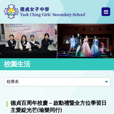
校園生活
德貞百周年校慶 – 啟動禮暨全方位學習日
主愛綻光芒(瑜樂同行)