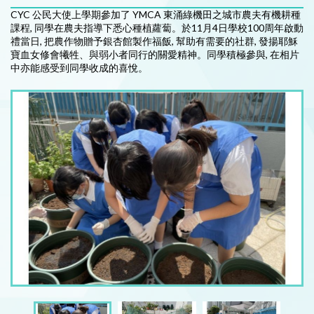
CYC 公民大使上學期參加了 YMCA 東涌綠機田之城市農夫有機耕種
課程, 同學在農夫指導下悉心種植蘿蔔。於11月4日學校100周年啟動
禮當日, 把農作物贈予銀杏館製作福飯, 幫助有需要的社群, 發揚耶穌
寶血女修會犧牲、與弱小者同行的關愛精神。同學積極參與, 在相片
中亦能感受到同學收成的喜悅。