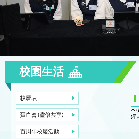
校園生活
校曆表
本
寶血會 (靈修共享)
(
百周年校慶活動