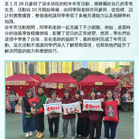
至 1 月 28 日參與了深水埗區的蛇年年宵活動，籌辦屬於自己的零售
生意。活動自 10 月開始籌備，由同學與老師共同參與，從投標、設
計到實際擺賣，整個過程讓同學學習了多種共通能力以及相關學科
知識。
在年宵活動期間，同學和老師一起克服了不少困難。例如，凌晨時
分的強風導致檔攤倒塌，影響了翌日的正常經營。然而，學生們在
逆境中學會了自強，並在老師的協助下，最終順利完成了年宵活
動。這次活動不僅讓同學們深入了解營商環境，也幫助他們提升了
解決問題的能力和應變技巧。