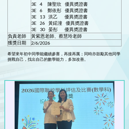
3E 4 陳聖欣 優異奬證書
3E 6 鄭依彤 優異奬證書
3E 13 洪乙 優異奬證書
3E 26 黃鍩潼 優異奬證書
3E 30 晏彤 優異奬證書
負責老師
黃紫恩老師、蔡慧玲老師
獲獎日期
2/6/2026
希望來年初中同學能繼續參賽，再接再厲；同時亦鼓勵其他同學
挑戰自己，找出自己的數學能力，多加改善。