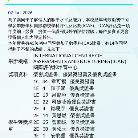
02 Jun, 2026
為了讓同學了解個人的數學水平及能力，本校歷年均鼓勵初中同
學參加數學科國際聯校學科評估及比賽(ICAS)。ICAS評估是一項
年度網上競賽，提供一個課程以外的評估體驗，每位參賽者更會
獲得個人能力評定報告。
本年度共有45位初中同學參加了數學科ICAS比賽，有14位同學
得到了不錯的成績，見如下：
INTERNATIONAL CENTRE OF
舉辦機構
ASSESSMENTS AND NURTURING (ICAN)
國際評估和培育中心
獎項資料
榮譽奬證書、優異奬證書及優良奬證書
1C 34 韋可揚 優良奬證書
1E 4 陳子涵 優異奬證書
1E 19 呂懿容 優異奬證書
1E 22 司徒咏薇優良奬證書
2E 4 鄒思宇 優良奬證書
2E 14 黃思燃 榮譽奬證書
學生獲獎名
2E 35 曾潤妮 優良奬證書
單
2E 38 黃曦玉 優異奬證書
3E 1 安彩靈 優異奬證書