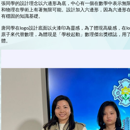
張同學的設計理念以六邊形為底，中心有一個在數學中表示無
和物理在學術上有著無限可能。設計加入六邊形，因為六邊形
有穩固的知識基礎。
唐同學在logo設計底面以火漆印為靈感，為了體現高級感，在l
原子來代替數理，為體現是「學校起動」數理傑出獎標誌，用了Aw
體。