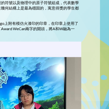
限的符號以及物理中的原子符號組成，代表數學
在幾何結構上是最為穩固的，寓意得獎的學生都
ogo上附有模仿火漆印的印章，在印章上使用了
ard WeCan兩字的開頭，將A和W融為一