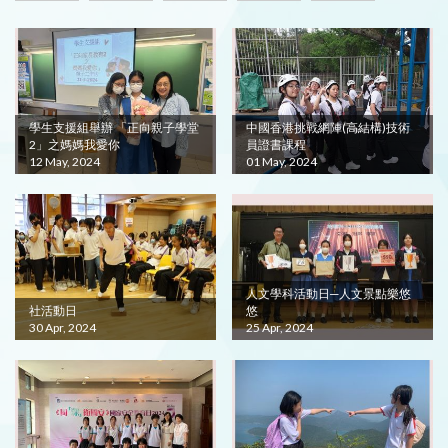
學生支援組舉辦 「正向親子學堂
中國香港挑戰網陣(高結構)技術
2」之媽媽我愛你
員證書課程
12 May, 2024
01 May, 2024
人文學科活動日─人文景點樂悠
社活動日
悠
30 Apr, 2024
25 Apr, 2024